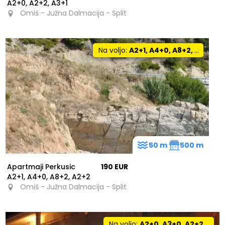
A2+0, A2+2, A3+1
Omiš - Južna Dalmacija - Split
Na voljo:
A2+1, A4+0, A8+2, A2+2
50 m
500 m
Apartmaji Perkusic
190 EUR
A2+1, A4+0, A8+2, A2+2
Omiš - Južna Dalmacija - Split
Na voljo:
A2+0, A3+0, A2+2, A5+0