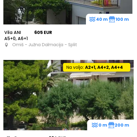
40 m
100 m
Vila ANI
605 EUR
A5+0, A6+1
Omiš - Južna Dalmacija - Split
Na voljo:
A2+1, A4+2, A4+4
0 m
200 m