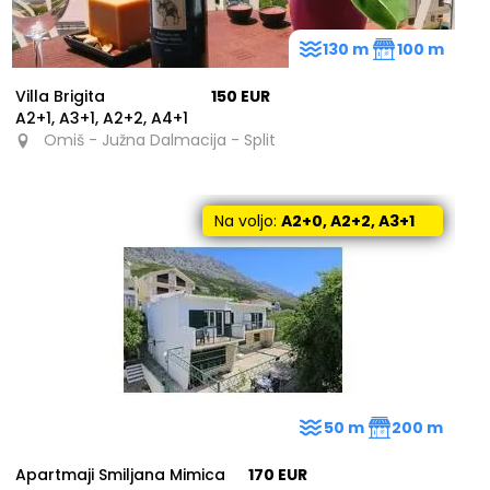
130 m
100 m
Villa Brigita
150 EUR
A2+1, A3+1, A2+2, A4+1
Omiš - Južna Dalmacija - Split
Na voljo:
A2+0, A2+2, A3+1
50 m
200 m
Apartmaji Smiljana Mimica
170 EUR