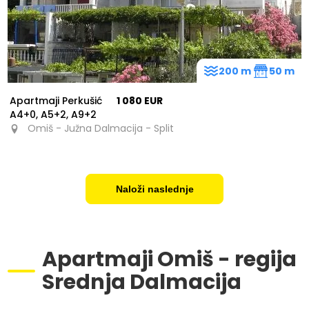
200 m
50 m
Apartmaji Perkušić
1 080 EUR
A4+0, A5+2, A9+2
Omiš - Južna Dalmacija - Split
Naloži naslednje
Apartmaji Omiš - regija
Srednja Dalmacija