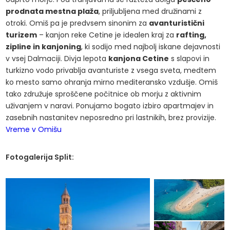
prodnata mestna plaža
, priljubljena med družinami z
otroki. Omiš pa je predvsem sinonim za
avanturistični
turizem
– kanjon reke Cetine je idealen kraj za
rafting,
zipline in kanjoning
, ki sodijo med najbolj iskane dejavnosti
v vsej Dalmaciji. Divja lepota
kanjona Cetine
s slapovi in
turkizno vodo privablja avanturiste z vsega sveta, medtem
ko mesto samo ohranja mirno mediteransko vzdušje. Omiš
tako združuje sproščene počitnice ob morju z aktivnim
uživanjem v naravi. Ponujamo bogato izbiro apartmajev in
zasebnih nastanitev neposredno pri lastnikih, brez provizije.
Vreme v Omišu
Fotogalerija Split: