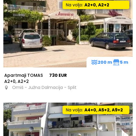
Na voljo:
A2+0, A2+2
200 m
5 m
Apartmaji TOMAS
730 EUR
A2+0, A2+2
Omiš - Južna Dalmacija - Split
Na voljo:
A4+0, A5+2, A9+2