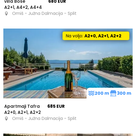
villa Bose
680 EUR
A2+1, A4+2, A4+4
Omiš - Južna Dalmacija - Split
Na voljo:
A2+0, A2+1, A2+2
200 m
300 m
Apartmaji Tafra
685 EUR
A2+0, A2+1, A2+2
Omiš - Južna Dalmacija - Split