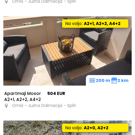
Omiš - Južna Dalmacija - Split
Na voljo:
A2+1, A2+2, A4+2
200 m
2 km
Apartmaji Mosor
504 EUR
A2+1, A2+2, A4+2
Omiš - Južna Dalmacija - Split
Na voljo:
A2+0, A2+2