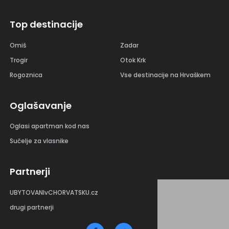
Top destinacije
Omiš
Zadar
Trogir
Otok Krk
Rogoznica
Vse destinacije na Hrvaškem
Oglašavanje
Oglasi apartman kod nas
Sučelje za vlasnike
Partnerji
UBYTOVANIvCHORVATSKU.cz
drugi partnerji