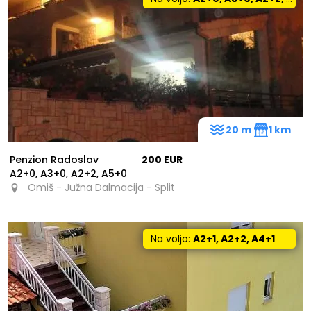
20 m
1 km
Penzion Radoslav
200 EUR
A2+0, A3+0, A2+2, A5+0
Omiš - Južna Dalmacija - Split
Na voljo:
A2+1, A2+2, A4+1