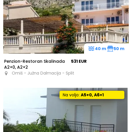
152
35
40 m
50 m
Penzion-Restoran Skalinada
531 EUR
A2+0, A2+2
Omiš - Južna Dalmacija - Split
Na voljo:
A5+0, A6+1