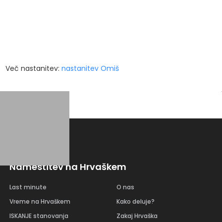
Več nastanitev:
nastanitev Omiš
Namestitev na Hrvaškem
Last minute
O nas
Vreme na Hrvaškem
Kako deluje?
ISKANJE stanovanja
Zakaj Hrvaška