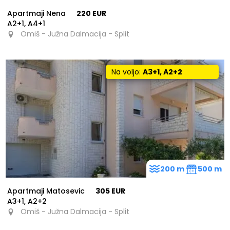
Apartmaji Nena
220 EUR
A2+1, A4+1
Omiš - Južna Dalmacija - Split
Na voljo:
A3+1, A2+2
200 m
500 m
Apartmaji Matosevic
305 EUR
A3+1, A2+2
Omiš - Južna Dalmacija - Split