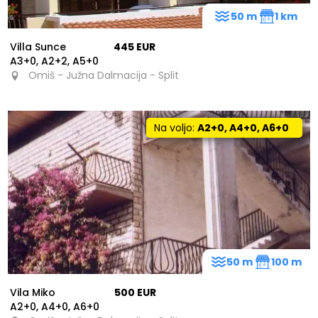
50 m
1 km
Villa Sunce
445 EUR
A3+0, A2+2, A5+0
Omiš - Južna Dalmacija - Split
Na voljo:
A2+0, A4+0, A6+0
50 m
100 m
Vila Miko
500 EUR
A2+0, A4+0, A6+0