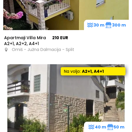
30 m
300 m
Apartmaji Villa Mira
210 EUR
A2+1, A2+2, A4+1
Omiš - Južna Dalmacija - Split
Na voljo:
A2+1, A4+1
40 m
50 m