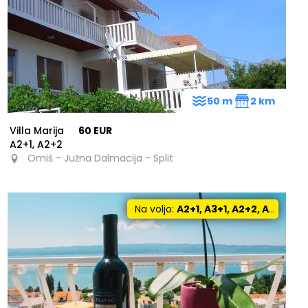
50 m
2 km
Villa Marija
60 EUR
A2+1, A2+2
Omiš - Južna Dalmacija - Split
Na voljo:
A2+1, A3+1, A2+2, A4+1