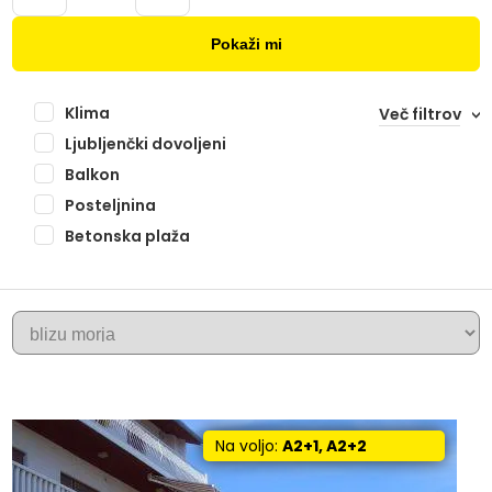
Pokaži mi
Klima
Več filtrov
Ljubljenčki dovoljeni
Balkon
Posteljnina
Betonska plaža
+
OMIS
−
Na voljo:
A2+1, A2+2