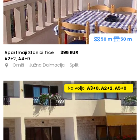
50 m
50 m
Apartmaji Stanici Tice
395 EUR
A2+2, A4+0
Omiš - Južna Dalmacija - Split
Na voljo:
A3+0, A2+2, A5+0