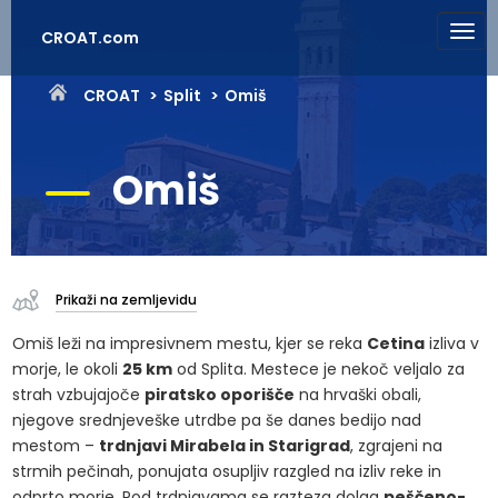
CROAT.com
CROAT
Split
Omiš
Omiš
Prikaži na zemljevidu
Omiš leži na impresivnem mestu, kjer se reka
Cetina
izliva v
morje, le okoli
25 km
od Splita. Mestece je nekoč veljalo za
strah vzbujajoče
piratsko oporišče
na hrvaški obali,
njegove srednjeveške utrdbe pa še danes bedijo nad
mestom –
trdnjavi Mirabela in Starigrad
, zgrajeni na
strmih pečinah, ponujata osupljiv razgled na izliv reke in
odprto morje. Pod trdnjavama se razteza dolga
peščeno-